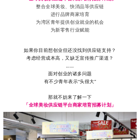
整合全球美妆、快消品等供应链
进行品牌商家培育
为湾区青年提供创业就业的机会
为新零售行业赋能
如果你目前想创业但还没找到供应链支持？
考虑经营成本高，又缺乏宣传推广渠道？
……
面对创业的诸多问题
有不少青年表示“头很大”
那就不妨来了解一下
「全球美妆供应链平台商家培育招募计划」