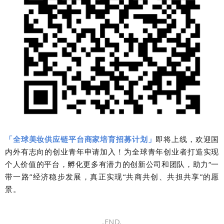
「全球美妆供应链平台商家培育招募计划」
即将上线，欢迎国
内外有志向的创业青年申请加入！为全球青年创业者打造实现
个人价值的平台，孵化更多有潜力的创新公司和团队，助力“一
带一路”经济稳步发展，真正实现“共商共创、共担共享”的愿
景。
.END.