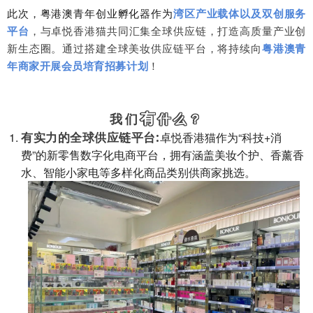
此次，粤港澳青年创业孵化器作为
湾区产业载体以及双创服务
平台
，与卓悦香港猫共同汇集全球供应链，打造高质量产业创
新生态圈。通过搭建全球美妆供应链平台，将持续向
粤港澳青
年商家开展会员培育招募计划
！
有
我们
什么？
有实力的全球供应链平台:
卓悦香港猫作为“科技+消
费”的新零售数字化电商平台，拥有涵盖美妆个护、香薰香
水、智能小家电等多样化商品类别供商家挑选。